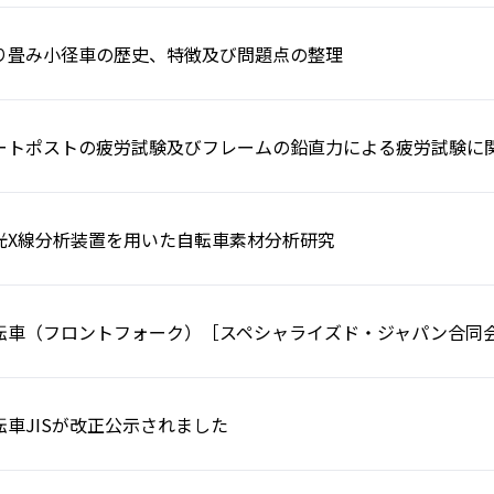
り畳み小径車の歴史、特徴及び問題点の整理
ートポストの疲労試験及びフレームの鉛直力による疲労試験に
光X線分析装置を用いた自転車素材分析研究
転車（フロントフォーク）［スペシャライズド・ジャパン合同
転車JISが改正公示されました