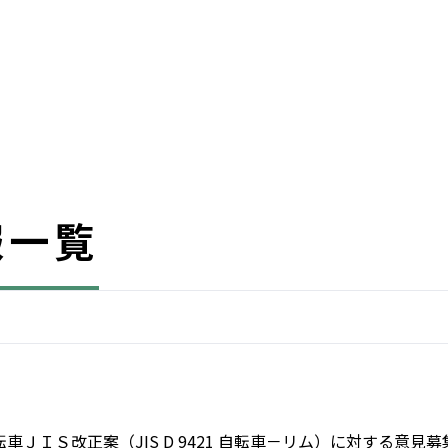
報一覧
転車ＪＩＳ改正案（JIS D 9421 自転車－リム）に対する意見