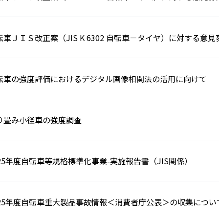
転車ＪＩＳ改正案（JIS K 6302 自転車－タイヤ）に対する意
転車の強度評価におけるデジタル画像相関法の活用に向けて
り畳み小径車の強度調査
025年度自転車等規格標準化事業-実施報告書（JIS関係）
025年度自転車重大製品事故情報＜消費者庁公表＞の収集につい