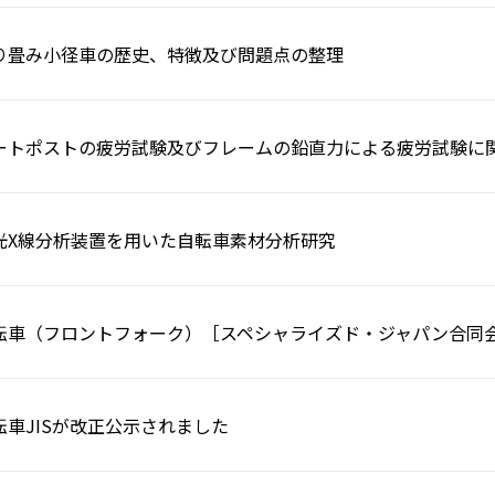
り畳み小径車の歴史、特徴及び問題点の整理
ートポストの疲労試験及びフレームの鉛直力による疲労試験に
光X線分析装置を用いた自転車素材分析研究
転車（フロントフォーク）［スペシャライズド・ジャパン合同
転車JISが改正公示されました