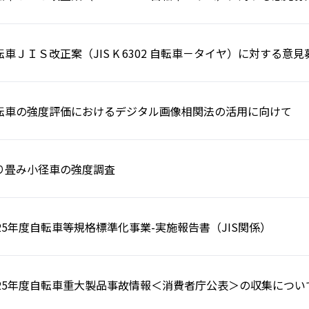
転車ＪＩＳ改正案（JIS K 6302 自転車－タイヤ）に対する意
転車の強度評価におけるデジタル画像相関法の活用に向けて
り畳み小径車の強度調査
025年度自転車等規格標準化事業-実施報告書（JIS関係）
025年度自転車重大製品事故情報＜消費者庁公表＞の収集につい