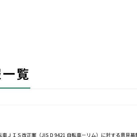
報一覧
転車ＪＩＳ改正案（JIS D 9421 自転車－リム）に対する意見