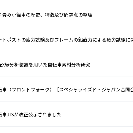
り畳み小径車の歴史、特徴及び問題点の整理
ートポストの疲労試験及びフレームの鉛直力による疲労試験に
光X線分析装置を用いた自転車素材分析研究
転車（フロントフォーク）［スペシャライズド・ジャパン合同
転車JISが改正公示されました