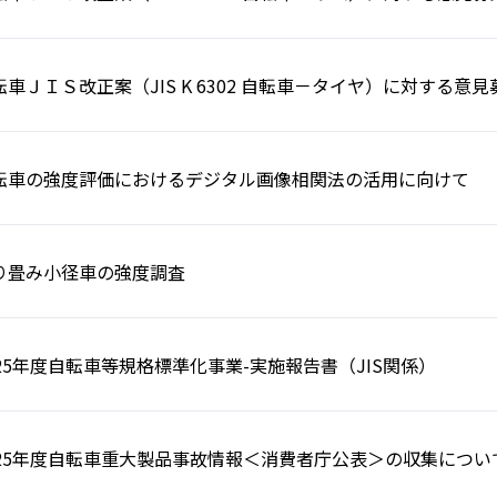
転車ＪＩＳ改正案（JIS K 6302 自転車－タイヤ）に対する意
転車の強度評価におけるデジタル画像相関法の活用に向けて
り畳み小径車の強度調査
025年度自転車等規格標準化事業-実施報告書（JIS関係）
025年度自転車重大製品事故情報＜消費者庁公表＞の収集につい