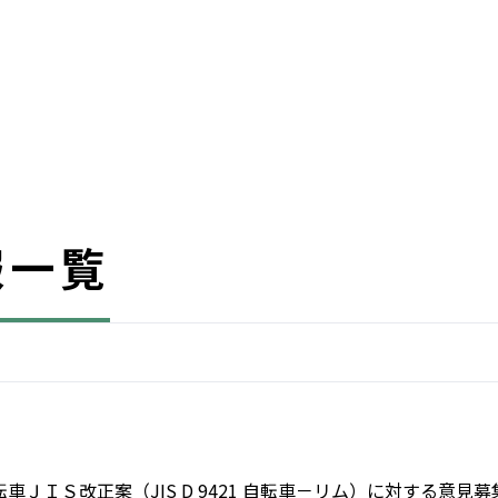
報一覧
転車ＪＩＳ改正案（JIS D 9421 自転車－リム）に対する意見