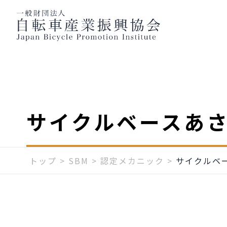
サイクルベースあ
トップ
>
SBM
>
認定メカニック
>
サイクルベ