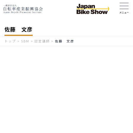
佐藤 文彦
トップ
>
SBM
>
認定講師
>
佐藤 文彦