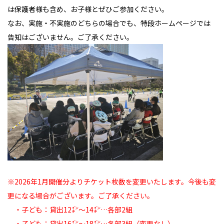
は保護者様も含め、お子様とぜひご参加ください。
なお、実施・不実施のどちらの場合でも、特段ホームページでは
告知はございません。ご了承ください。
※2026年1月開催分よりチケット枚数を変更いたします。
今後も変
更になる場合がございます。ご了承ください。
・子ども：貸出12㌅～14㌅…各部2組
・子ども：貸出16㌅～18㌅…各部3組（変更なし）