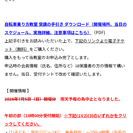
自転車乗り方教室 受講の手引き ダウンロード（開催場所、当日の
スケジュール、実施詳細、注意事項はこちら）
（PDF)
上記手引きをお読みいただいた上で、
下記のリンクより電子チケ
ット（無料）
をご購入ください。
購入をもって当教室のお申込み完了とします。
申込時の会員情報（氏名、住所など）は保護者の方の情報で構い
ません。当日、受付テントで改めて確認いたします。
【 開催情報 】
2026年7月5日（日）開催分
雨天予報の為中止となりました。
午前の部（10時00分受付開始）
※下記(1)(2)(3)のいずれかをクリ
ックしてください。
・
(1)子ども：貸出12㌅～14㌅ 身長目安：～100㎝程度（午前の