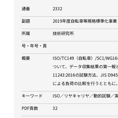
通番
2332
副題
2019年度自転車等規格標準化事業
所属
技術研究所
号・年号・貢
概要
ISO/TC149（自転車）/SC1
ついて、データ収集結果の第一報と
11243:2016の試験方法、JIS 
による負荷の比較を行うとともに
キーワード
ISO／リヤキャリヤ／動的試験／
PDF貢数
32