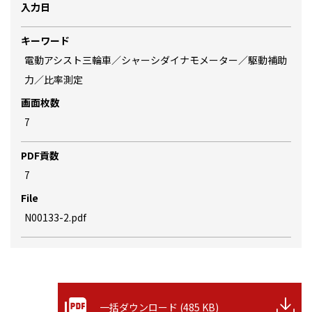
入力日
キーワード
電動アシスト三輪車／シャーシダイナモメーター／駆動補助
力／比率測定
画面枚数
7
PDF貢数
7
File
N00133-2.pdf
一括ダウンロード (485 KB)