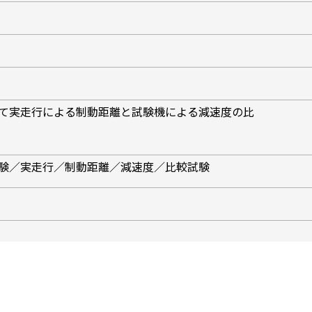
いて実走行による制動距離と試験機による減速度の比
試験／実走行／制動距離／減速度／比較試験