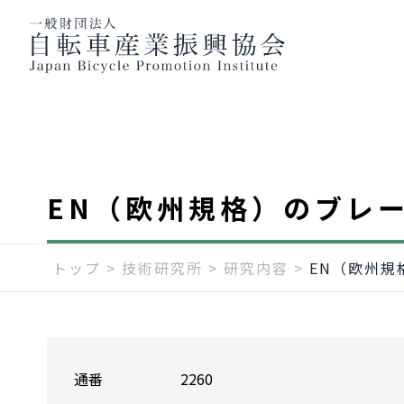
EN（欧州規格）のブレ
トップ
>
技術研究所
>
研究内容
>
EN（欧州規
通番
2260