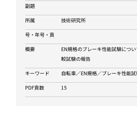
副題
所属
技術研究所
号・年号・貢
概要
EN規格のブレーキ性能試験につ
較試験の報告
キーワード
自転車／EN規格／ブレーキ性能
PDF貢数
15