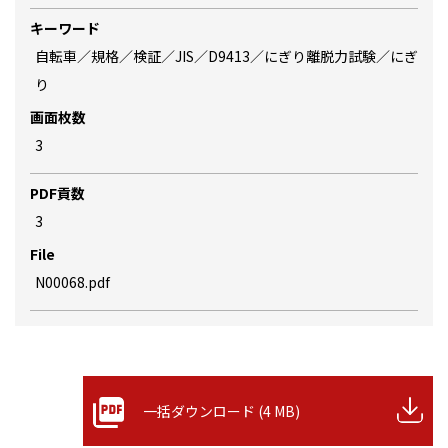
キーワード
自転車／規格／検証／JIS／D9413／にぎり離脱力試験／にぎ
り
画面枚数
3
PDF貢数
3
File
N00068.pdf
一括ダウンロード (4 MB)