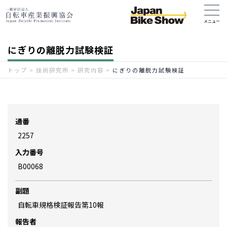
にぎりの離脱力試験検証
トップ
>
技術研究所
>
研究内容
>
にぎりの離脱力試験検証
通番
2257
入力番号
B00068
副題
自転車規格検証報告第10報
報告者