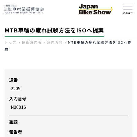
MTB車輪の疲れ試験方法をISOへ提案
トップ
>
技術研究所
>
研究内容
>
MTB車輪の疲れ試験方法をISOへ提
案
通番
2205
入力番号
N00016
副題
報告者