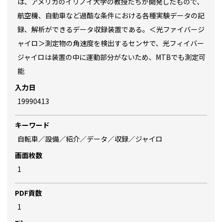
は、アメリカのイリノイ大学の教授たちが開発したもので、
航空機、自動車など過酷な条件における各種実験データの記
録、解析ができるデータ収録装置である。＜光ファイバージ
ャイロ＞測定物の角速度を検出するセンサで、光フィイバー
ジャイロは装置の中に運動部分がないため、MTBでも測定可
能
入力日
19990413
キーワード
自転車／設備／紹介／データ／収録／ジャイロ
画面枚数
1
PDF貢数
1