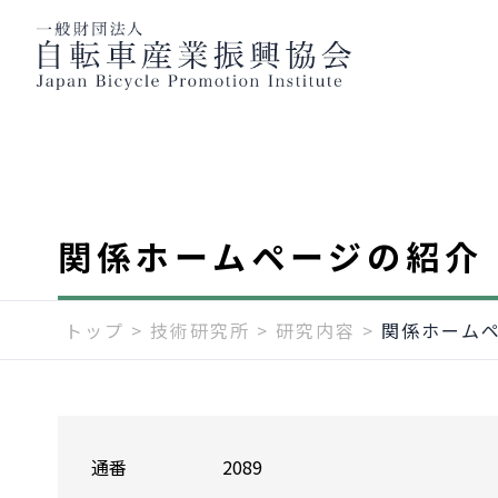
関係ホームページの紹介（
トップ
>
技術研究所
>
研究内容
>
関係ホームペ
通番
2089