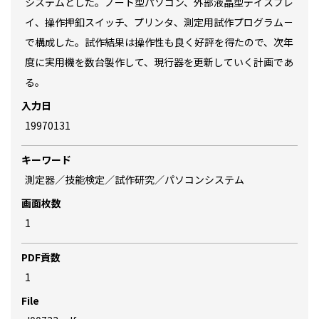
システムとした。ノート型パソコン、外部液晶型デイスプレ
イ、操作押釦スイッチ、プリンタ、測定用試作プログラム－
で構成した。試作結果は操作性も良く好評を得たので、次年
度に実用機を数台製作して、現行器を更新していく計画であ
る。
入力日
19970131
キーワード
測定器／技能検定／試作研究／パソコンシステム
画面枚数
1
PDF貢数
1
File