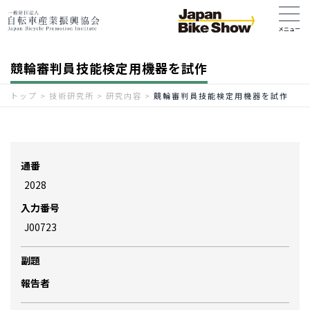
競輪審判員技能検定用機器を試作
トップ
>
技術研究所
>
研究内容
>
競輪審判員技能検定用機器を試作
通番
2028
入力番号
J00723
副題
報告者