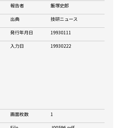
報告者
飯塚史郎
出典
技研ニュース
発行年月日
19930111
入力日
19930222
画面枚数
1
File
J00596.pdf