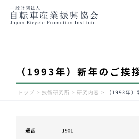
（1993年）新年のご挨
トップ
>
技術研究所
>
研究内容
>
（1993年
通番
1901