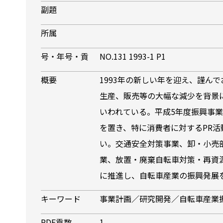
副題
所属
号・年号・貢
NO.131 1993-1 P1
概要
1993年の新しい年を迎え、謹ん
生産、販売等の大幅な減少を背景
いわれている。平成5年度振興事
を置き、特に消費者に対するPR
い。交通安全対策事業、卸・小売
業、放置・廃棄自転車対策・再資
に推進し、自転車産業の振興発展
キーワード
事業計画／研究開発／自転車産業
PDF貢数
1