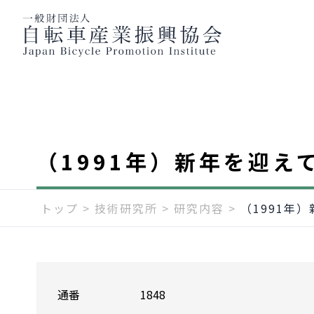
（1991年）新年を迎え
トップ
>
技術研究所
>
研究内容
>
（1991年
通番
1848