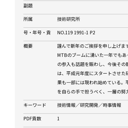
副題
所属
技術研究所
号・年号・貢
NO.119 1991-1 P2
概要
謹んで新年のご挨拶を申し上
MTBのブームに湧いた一年でも
の参入も話題を賑わし、今後その
は、平成元年度にスタートさせた
果も一部には現われ始めている。
を自らの手で担うべく、一層の努
キーワード
技術情報／研究開発／時事情報
PDF貢数
1