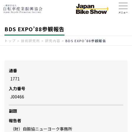
BDS EXPO’88参観報告
トップ
>
技術研究所
>
研究内容
>
BDS EXPO’88参観報告
通番
1771
入力番号
J00466
副題
報告者
（財）自振協ニューヨーク事務所