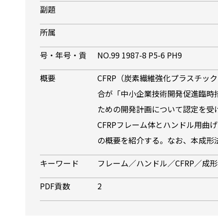
副題
所属
号・年号・貢
NO.99 1987-8 P5-6 PH9
概要
CFRP（炭素繊維強化プラスチッ
合が「中小企業技術開発促進臨時
ための開発計画について認定を受
CFRPフレーム体とハンドル用曲
の概要を紹介する。なお、本成形
キーワード
フレーム／ハンドル／CFRP／成
PDF貢数
2