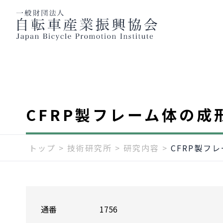
CFRP製フレーム体の成
トップ
>
技術研究所
>
研究内容
>
CFRP製フ
通番
1756