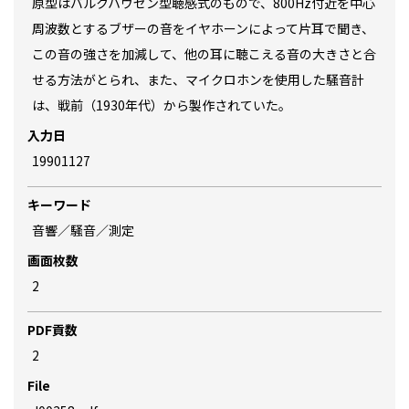
原型はバルクハウゼン型聴感式のもので、800Hz付近を中心
周波数とするブザーの音をイヤホーンによって片耳で聞き、
この音の強さを加減して、他の耳に聴こえる音の大きさと合
せる方法がとられ、また、マイクロホンを使用した騒音計
は、戦前（1930年代）から製作されていた。
入力日
19901127
キーワード
音響／騒音／測定
画面枚数
2
PDF貢数
2
File