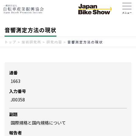
音響測定方法の現状
トップ
>
技術研究所
>
研究内容
>
音響測定方法の現状
通番
1663
入力番号
J00358
副題
国際規格と国内規格について
報告者