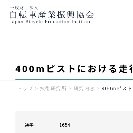
400mピストにおける走
トップ
>
技術研究所
>
研究内容
>
400mピス
通番
1654