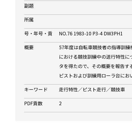
副題
所属
号・年号・貢
NO.76 1983-10 P3-4 DW3PH1
概要
57年度は自転車競技者の指導訓
における競技訓練中の送行特性に
タを得たので、その概要を報告
ピストおよび訓練用ローラ台におい
キーワード
走行特性／ピスト走行／競技車
PDF貢数
2