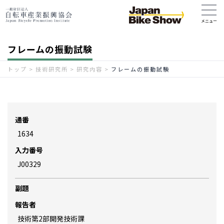
フレームの振動試験
トップ
>
技術研究所
>
研究内容
>
フレームの振動試験
通番
1634
入力番号
J00329
副題
報告者
技術第2部開発技術課