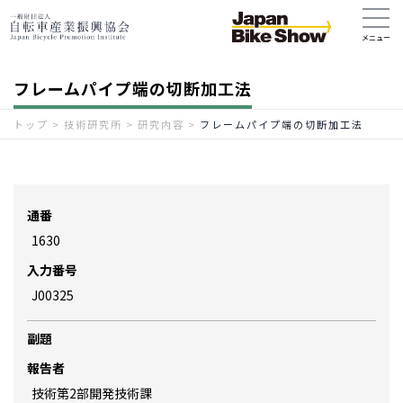
フレームパイプ端の切断加工法
トップ
>
技術研究所
>
研究内容
>
フレームパイプ端の切断加工法
通番
1630
入力番号
J00325
副題
報告者
技術第2部開発技術課