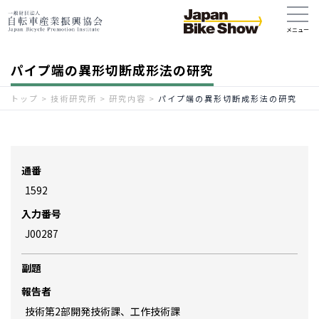
パイプ端の異形切断成形法の研究
トップ
>
技術研究所
>
研究内容
>
パイプ端の異形切断成形法の研究
通番
1592
入力番号
J00287
副題
報告者
技術第2部開発技術課、工作技術課