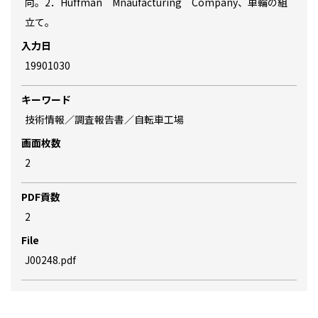
向。2．Huffman Mnaufacturing Company、車輪の組
立て。
入力日
19901030
キーワード
技術情報／調査報告書／自転車工場
画面枚数
2
PDF貢数
2
File
J00248.pdf