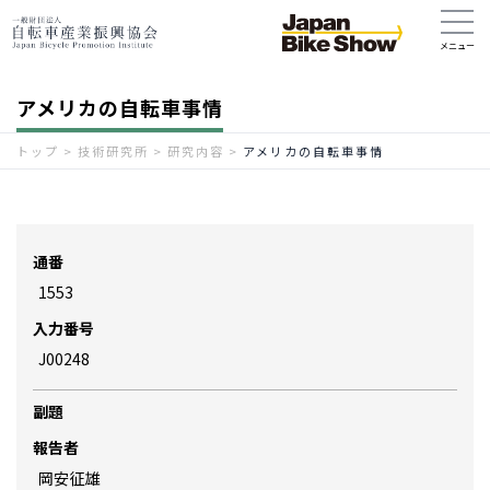
アメリカの自転車事情
トップ
>
技術研究所
>
研究内容
>
アメリカの自転車事情
通番
1553
入力番号
J00248
副題
報告者
岡安征雄