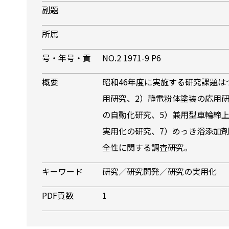
副題
所属
号・年号・貢
NO.2 1971-9 P6
概要
昭和46年度に実施する研究課題は
用研究、2）静電粉体塗装の応用研
の自動化研究、5）兼用型車輪締
実用化の研究、7）めっき浴添加
全性に関する調査研究。
キーワード
研究／研究開発／研究の実用化
PDF貢数
1