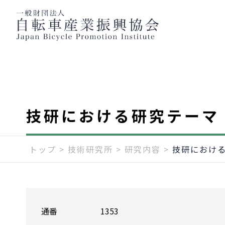
技研における研究テーマ
トップ
>
技術研究所
>
研究内容
>
技研における
通番
1353