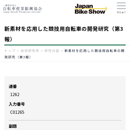
新素材を応用した競技用自転車の開発研究（第3
報）
トップ
>
技術研究所
>
研究内容
>
新素材を応用した競技用自転車の開
発研究（第3報）
通番
1262
入力番号
C01265
副題