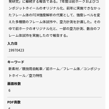
発研究」に継続する報告である。7年度は前ホークおよびコ
ンポジットホイールのオリジナル化、前年に実施できなかっ
たフレーム体のFEM強度解析の代案として、強度レベルを変
えた多種類のフレーム体試作や、空力計測を計画した。その
中で前ホークのオリジナル化と、一部の空力計測、数台のフ
レーム体試作を実施したので報告する。
入力日
19970423
キーワード
新素材／競技用自転車／前ホーム／フレーム体／コンポジッ
トホイール／空力特性
画面枚数
6
PDF貢数
6