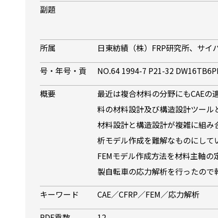
副題
所属
日東紡績（株）FRP研究所、サイ
号・年号・貢
NO.64 1994-7 P21-32 DW16TB6
概要
最近は複合材料の分野にもCAEの
料の材料設計及び構造設計ツール
材料設計と構造設計が複雑に組み合
析モデル作成を難解なものにしてい
FEMモデル作成方法を材料主軸の
製自転車の応力解析を行ったので
キーワード
CAE／CFRP／FEM／応力解析
PDF貢数
12