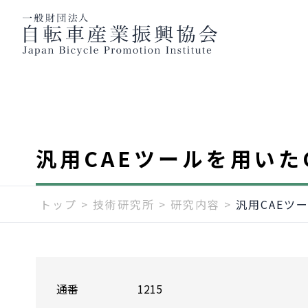
汎用CAEツールを用いた
トップ
>
技術研究所
>
研究内容
>
汎用CAEツ
通番
1215