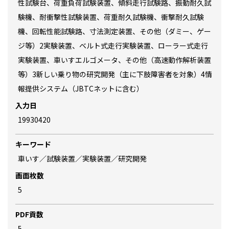
性試験台、荷重負荷試験装置、傾斜走行試験路、振動耐久試
験機、耐衝撃性試験装置、荷重耐久試験機、衝撃耐久試験
機、回転性能試験路、寸法測定装置、その他（ダミー、ゲー
ジ等）2実験装置、ベルト式走行実験装置、ローラー式走行
実験装置、車いすエルゴメータ、その他（高速動作解析装置
等）3新しい乗り物の研究開発（主に下肢障害者を対象）4情
報提供システム（JBTCネットに含む）
入力日
19930420
キーワード
車いす／試験装置／実験装置／研究開発
画面枚数
5
PDF貢数
5