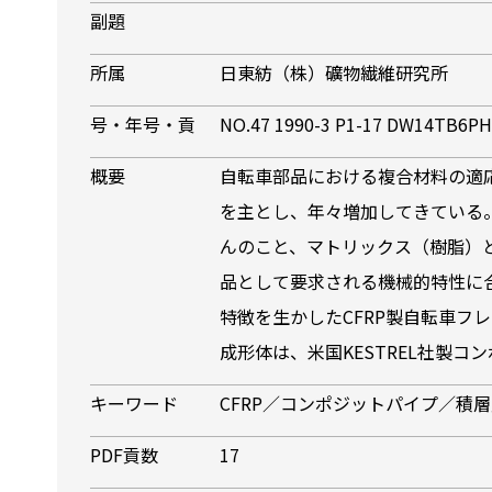
副題
所属
日東紡（株）礦物繊維研究所
号・年号・貢
NO.47 1990-3 P1-17 DW14TB6P
概要
自転車部品における複合材料の適
を主とし、年々増加してきている
んのこと、マトリックス（樹脂）
品として要求される機械的特性に
特徴を生かしたCFRP製自転車フ
成形体は、米国KESTREL社製
キーワード
CFRP／コンポジットパイプ／積
PDF貢数
17