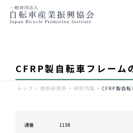
CFRP製自転車フレーム
トップ
>
技術研究所
>
研究内容
>
CFRP製自
通番
1138