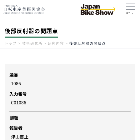
後部反射器の問題点
トップ
>
技術研究所
>
研究内容
>
後部反射器の問題点
通番
1086
入力番号
C01086
副題
報告者
津山吉正