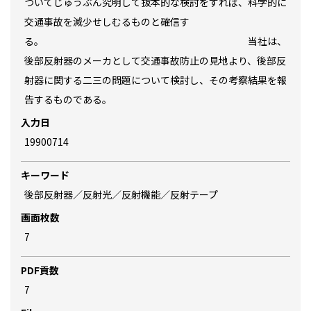
ついてじゅうぶん究明して抜本的な検討をすれば、科学的に
交通事故を減少せしむるものと確信す
る。 当社は、
後部反射器のメーカとして交通事故防止の見地より、後部反
射器に関する二三の問題について検討し、その考察結果を報
告するものである。
入力日
19900714
キーワード
後部反射器／反射光／反射機能／反射テープ
画面枚数
7
PDF貢数
7