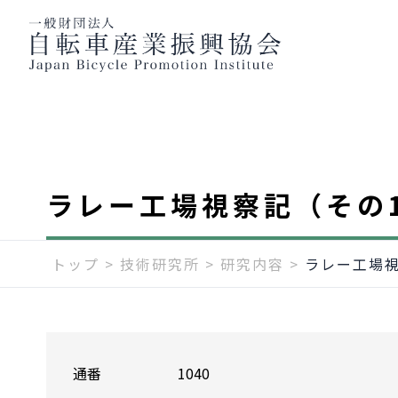
ラレー工場視察記（その
トップ
>
技術研究所
>
研究内容
>
ラレー工場視
通番
1040