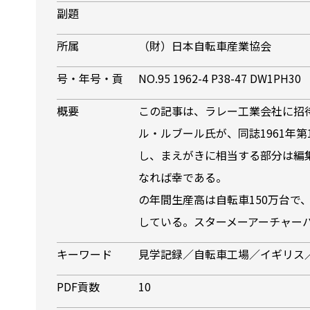
副題
所属
（財）日本自転車産業協会
号・年号・貢
NO.95 1962-4 P38-47 DW1PH30
概要
この記事は、ラレー工業会社に招待さ
ル・ルブール氏が、同誌1961年
し、まえがきに相当する部分は編
なれば幸であ
の年間生産高は自転車150万台で、
している。スターメーアーチャーハ
キーワード
見学記録／自転車工場／イギリス
PDF貢数
10