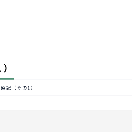
1）
察記（その1）