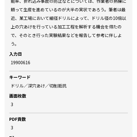
能率、折れ込み事故の防止などについては、作業者の熟練に
頼って生産を進めているのが大半の実状であろう。筆者は最
近、某工場において細径ドリルによって、ドリル径の10倍以
上の穴あけを行っている加工工程を解析する機会を得たの
で、そのとき行った実験結果などを報告して参考に伴しよ
う。
入力日
19900616
キーワード
ドリル／深穴あけ／切削抵抗
画面枚数
3
PDF貢数
3