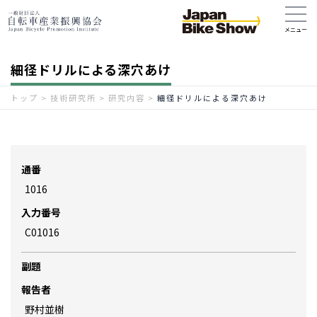
細径ドリルによる深穴あけ
トップ
>
技術研究所
>
研究内容
>
細径ドリルによる深穴あけ
通番
1016
入力番号
C01016
副題
報告者
野村並樹