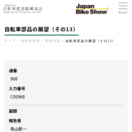
自転車部品の展望（その13）
トップ
>
技術研究所
>
研究内容
>
自転車部品の展望（その13）
通番
968
入力番号
C00968
副題
報告者
鳥山新一