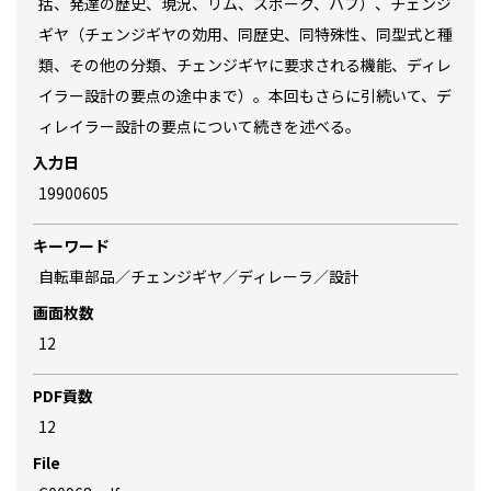
括、発達の歴史、現況、リム、スポーク、ハブ）、チェンジ
ギヤ（チェンジギヤの効用、同歴史、同特殊性、同型式と種
類、その他の分類、チェンジギヤに要求される機能、ディレ
イラー設計の要点の途中まで）。本回もさらに引続いて、デ
ィレイラー設計の要点について続きを述べる。
入力日
19900605
キーワード
自転車部品／チェンジギヤ／ディレーラ／設計
画面枚数
12
PDF貢数
12
File