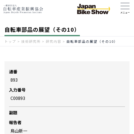
自転車部品の展望（その10）
トップ
>
技術研究所
>
研究内容
>
自転車部品の展望（その10）
通番
893
入力番号
C00893
副題
報告者
鳥山新一