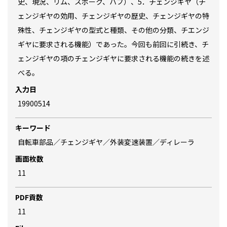
史、現況、リム、スポーク、ハブ）、5．チェンジギヤ（チ
ェンジギヤの効用、チェンジギヤの歴史、チェンジギヤの特
殊性、チェンジギヤの型式と種類、その他の分類、チエンジ
ギヤに要求される機能）であった。今回も前回に引続き、チ
ェンジギヤの項のチェンジギヤに要求される機能の続きを述
べる。
入力日
19900514
キーワード
自転車部品／チェンジギヤ／外装変速装置／ディレーラ
画面枚数
11
PDF貢数
11