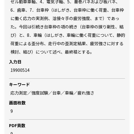
ゼル動車車軸、4．電気子軸、5．蔓巻バネおよび板バネ、
6．歯車、7．台車枠（はしがき、台車枠に働く荷重、台車枠
に働く応力の実測例、溶接々手の疲労強度、まで）であっ
た。今回は引続き台車枠の項の続き（台車枠の捩り剛性、結
び）と、8．車輪（はしがき、車輪に働く荷重について、静的
荷重による歪分布、走行中の歪測定結果、疲労強さに対する
検討、結び）について述べ、最終稿とする。
入力日
19900514
キーワード
応力測定／強度試験／台車／車輪／疲れ強さ
画面枚数
9
PDF貢数
9