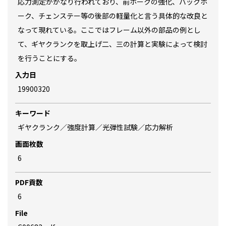
応力測定がかなり行われており、前ホークの強化、バックホ
ーク、チェンステー等の後部の軽量化と言う具体的な改良と
なって現れている。ここではフレーム以外の部品の例とし
て、ギヤクランクを取上げ二、三の計算と実験によって検討
を行うことにする。
入力日
19900320
キーワード
ギヤクランク／強度計算／光弾性試験／応力解析
画面枚数
6
PDF貢数
6
File