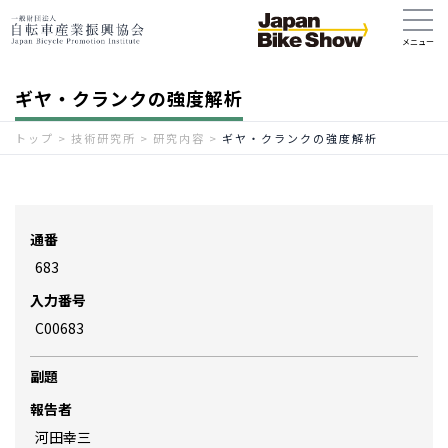
ギヤ・クランクの強度解析
トップ
>
技術研究所
>
研究内容
>
ギヤ・クランクの強度解析
通番
683
入力番号
C00683
副題
報告者
河田幸三