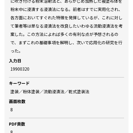
に吹き付ける粉末溶射法と、あらかじめ加熱した被塗布体を
粉末中に浸潰する浸潰法になる。前者はすでに実用化され、
各方面においてすぐれた特徴を発揮しているが、これに対し
て筆者等は単なる浸潰法を改良したいわゆる流動浸潰法を考
案した。この方法によれば多くの有利な点が予想されるの
で、まずこれの基礎事項を解明し、次いで応用化の研究を行
った。
入力日
19900320
キーワード
塗装／粉体塗装／流動浸漬法／乾式塗装法
画面枚数
8
PDF貢数
8