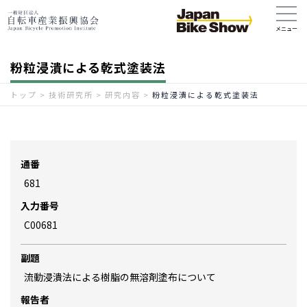
粉粒浸潰による乾式塗装法
トップ
>
技術研究所
>
研究内容
>
粉粒浸潰による乾式塗装法
通番
681
入力番号
C00681
副題
流動浸潰法による樹脂の無溶剤塗布について
報告者