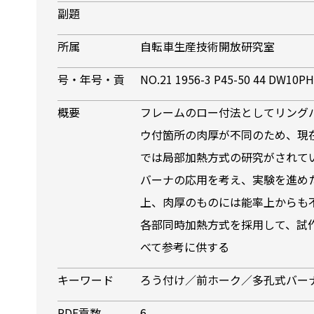
副題
所属
自転車生産技術開放研究室
号・年号・貢
NO.21 1956-3 P45-50 44 DW10P
概要
フレームのロー付法としてリング
ウ付箇所の肉厚が不同のため、現
では局部加熱方式の研究がされて
バーナの応用を考え、実験を進め
上、肉厚のものには能率上からも
各部同時加熱方式を採用して、試
べて参考に供する
キーワード
ろう付け／前ホーク／多孔式バー
PDF貢数
6