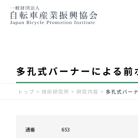
多孔式バーナーによる前
トップ
>
技術研究所
>
研究内容
>
多孔式バー
通番
653