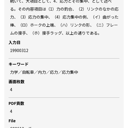
続いて、大項目として、4．応力とその集中、として述べ
る。その内容項目は（1）力の釣合、（2）リンクのなかの応
力、（3）応力の集中、（4）応力集中の例、（イ）曲がった
棒、（ロ）ホークの上端、（ハ）リンクの形、（ニ）フレー
ムの接手、（ホ）接手ラッグ、以上の通りである。
入力日
19900312
キーワード
力学／自転車／内力／応力／応力集中
画面枚数
4
PDF貢数
4
File