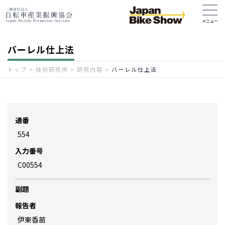
バーレル仕上法
トップ
>
技術研究所
>
研究内容
>
バーレル仕上法
通番
554
入力番号
C00554
副題
報告者
伊東香苗