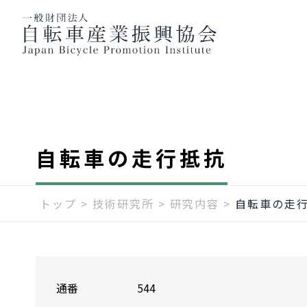
自転車の走行抵抗
トップ
>
技術研究所
>
研究内容
>
自転車の走
通番
544