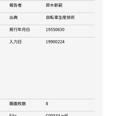
報告者
鈴木新嗣
出典
自転車生産技術
発行年月日
19550630
入力日
19900224
画面枚数
8
File
C00544.pdf