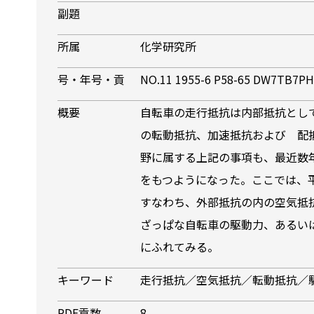
副題
所属
化学研究所
号・年号・貢
NO.11 1955-6 P58-65 DW7TB7P
概要
自転車の走行抵抗は内部抵抗とし
の転動抵抗、加速抵抗および 配
野に属する上記の事項も、最近数
をもつようになった。ここでは、
すなわち、外部抵抗の内の空気抵
ざっぱな自転車の駆動力、あるい
にふれてみる。
キーワード
走行抵抗／空気抵抗／転動抵抗／
PDF貢数
8