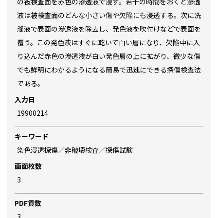
の被検査面を赤色の滲透液で浸す。若干の時間をおくと滲透
液は被検査面のどんな小さい傷や欠陥にも浸透する。次に洗
滌液で表面の滲透液を除去し、発色液を吹付けなどで表面を
覆う。この発色液はすぐに乾いて白い層になり、欠陥中に入
り込んだ赤色の滲透液が白い発色層の上に拡がり、微少な傷
でも鮮明にわかるようになる簡易で迅速にできる探傷検査法
である。
入力日
19900214
キーワード
染色浸透探傷／非破壊検査／探傷試験
画面枚数
3
PDF貢数
3