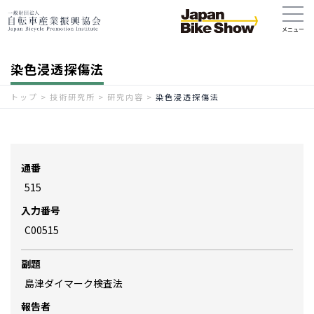
染色浸透探傷法
トップ
>
技術研究所
>
研究内容
>
染色浸透探傷法
通番
515
入力番号
C00515
副題
島津ダイマーク検査法
報告者