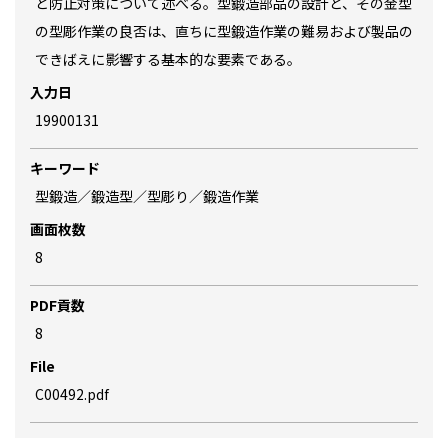
と防止対策について述べる。型鍛造部品の設計と、その金型
の型彫作業の良否は、直ちに型鍛造作業の難易および製品の
できばえに影響する基本的な要素である。
入力日
19900131
キーワード
型鍛造／鍛造型／型彫り／鍛造作業
画面枚数
8
PDF貢数
8
File
C00492.pdf