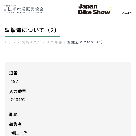
型鍛造について（2）
トップ
>
技術研究所
>
研究内容
>
型鍛造について（2）
通番
492
入力番号
C00492
副題
報告者
岡田一郎