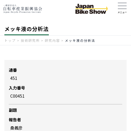
メッキ液の分析法
トップ
>
技術研究所
>
研究内容
>
メッキ液の分析法
通番
451
入力番号
C00451
副題
報告者
桑義彦