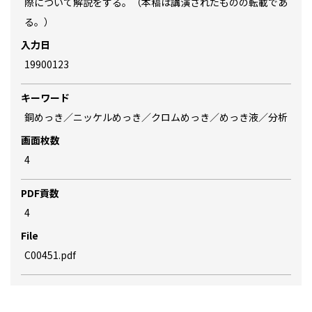
際について解説をする。（本稿は講演されたものの転載であ
る。）
入力日
19900123
キーワード
銅めっき／ニッケルめっき／クロムめっき／めっき液／分析
画面枚数
4
PDF貢数
4
File
C00451.pdf