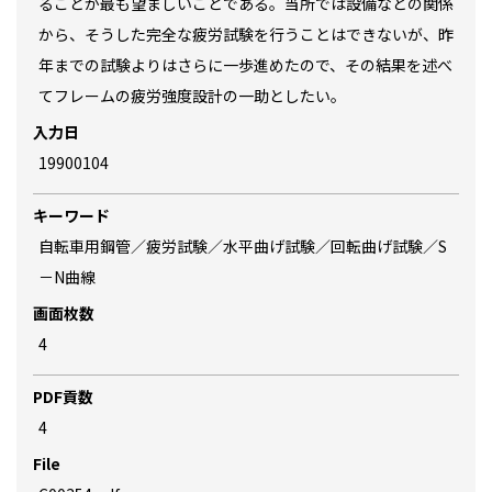
ることが最も望ましいことである。当所では設備などの関係
から、そうした完全な疲労試験を行うことはできないが、昨
年までの試験よりはさらに一歩進めたので、その結果を述べ
てフレームの疲労強度設計の一助としたい。
入力日
19900104
キーワード
自転車用鋼管／疲労試験／水平曲げ試験／回転曲げ試験／S
－N曲線
画面枚数
4
PDF貢数
4
File