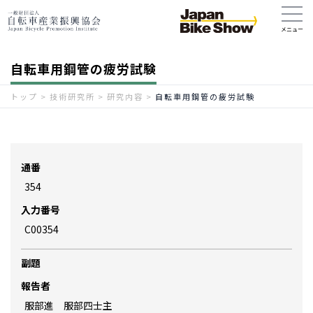
自転車用鋼管の疲労試験
トップ
>
技術研究所
>
研究内容
>
自転車用鋼管の疲労試験
通番
354
入力番号
C00354
副題
報告者
服部進 服部四士主