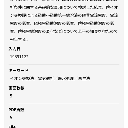
析条件に関する基礎的な事項について検討した結果、陰イオ
ン交換膜による硫酸～硫酸第一鉄溶液の限界電流密度、電流
密度の影響、陽極室硫酸濃度の影響、陰極室硫酸濃度の影
響、陰極室鉄濃度の変化などについて若干の知見を得たので
報告する。
入力日
19891127
キーワード
イオン交換法／電気透析／廃水処理／再生法
画面枚数
5
PDF貢数
5
File