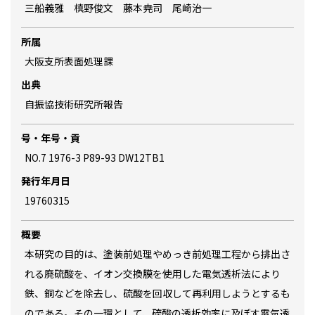
三船義雅 槙野俊文 藤本尭司 尾崎治一
所属
大阪支所表面処理課
出典
自振協技術研究所報告
号・年号・貢
NO.7 1976-3 P89-93 DW12TB1
発行年月日
19760315
概要
本研究の目的は、塗装前処理やめっき前処理工程から排出さ
れる廃硫酸を、イオン交換膜を使用した電気透析法により
鉄、銅などを除去し、硫酸を回収して再利用しようとするも
のである。その一環として、硫酸の透析効率に及ぼす電気透