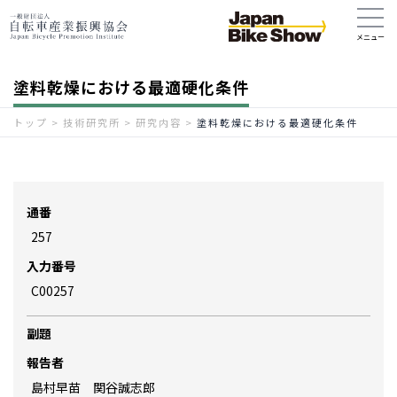
塗料乾燥における最適硬化条件
トップ
>
技術研究所
>
研究内容
>
塗料乾燥における最適硬化条件
通番
257
入力番号
C00257
副題
報告者
島村早苗 関谷誠志郎