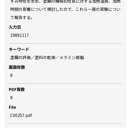
ずみ特性を求め、塗膜の機械的性質に対する加熱温度、加熱
時間の影響について検討したので、これら一連の実験につい
て報告する。
入力日
19891117
キーワード
塗膜の評価／塗料の乾燥／メラミン樹脂
画面枚数
8
PDF貢数
8
File
C00257.pdf