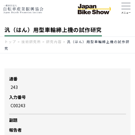
汎（はん）用型車輪締上機の試作研究
トップ
>
技術研究所
>
研究内容
>
汎（はん）用型車輪締上機の試作研
究
通番
243
入力番号
C00243
副題
報告者