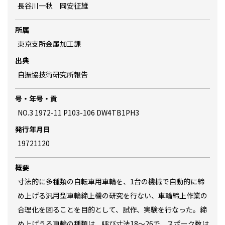
長谷川一秋 岡安征雄
所属
東京支所金属加工課
出典
自振協技術研究所報告
号・年号・貢
NO.3 1972-11 P103-106 DW4TB1PH3
発行年月日
19721120
概要
寸法的に多種類の自転車用車輪を、1台の機械で自動的に締
め上げる汎用型車輪締上機の研究を行ない、車輪締上作業の
合理化を図ることを目的として、試作、実験を行なった。締
め上げうる車輪の種類は、呼び寸法18～26で、スポーク数は