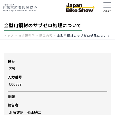
金型用鋼材のサブゼロ処理について
トップ
>
技術研究所
>
研究内容
>
金型用鋼材のサブゼロ処理について
通番
229
入力番号
C00229
副題
報告者
浜崎健輔 稲田映二