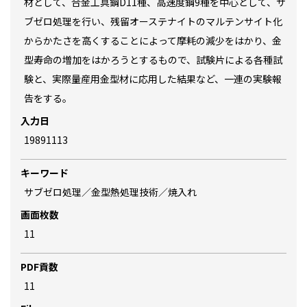
材として、合金工具鋼D11種、高速度鋼9種を中心として、サ
ブゼロ処理を行い、残留オーステナイトのマルテンサイト化
からかたさを高くすることによって摩耗の減少をはかり、金
型寿命の増加をはかろうとするもので、試験片による各種試
験と、実際量産用金型材に応用した結果など、一連の実験報
告をする。
入力日
19891113
キーワード
サブゼロ処理／金型熱処理技術／焼入れ
画面枚数
11
PDF貢数
11