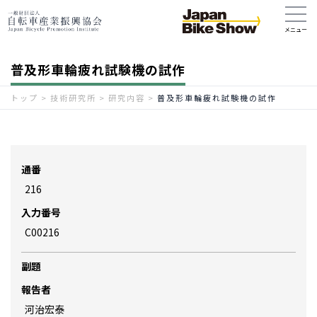
普及形車輪疲れ試験機の試作
トップ
>
技術研究所
>
研究内容
>
普及形車輪疲れ試験機の試作
通番
216
入力番号
C00216
副題
報告者
河治宏泰