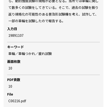
ら、動的強度試験の規格が必要となる。当所では車輪に関し
て数多くの試験をしてきている。そこで、過去の試験を振り
返り規格化の可能性のある普及形試験機を考え、試作して、
一部の車輪を試験したので報告する。
入力日
19891107
キーワード
車輪／車輪つかれ／疲れ試験
画面枚数
10
PDF貢数
10
File
C00216.pdf